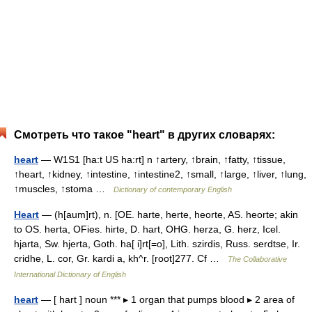
Смотреть что такое "heart" в других словарях:
heart
— W1S1 [ha:t US ha:rt] n ↑artery, ↑brain, ↑fatty, ↑tissue,
↑heart, ↑kidney, ↑intestine, ↑intestine2, ↑small, ↑large, ↑liver, ↑lung,
↑muscles, ↑stoma …
Dictionary of contemporary English
Heart
— (h[aum]rt), n. [OE. harte, herte, heorte, AS. heorte; akin
to OS. herta, OFies. hirte, D. hart, OHG. herza, G. herz, Icel.
hjarta, Sw. hjerta, Goth. ha[ i]rt[=o], Lith. szirdis, Russ. serdtse, Ir.
cridhe, L. cor, Gr. kardi a, kh^r. [root]277. Cf …
The Collaborative
International Dictionary of English
heart
— [ hart ] noun *** ▸ 1 organ that pumps blood ▸ 2 area of