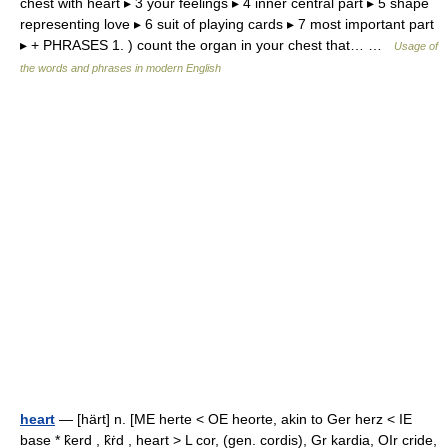
chest with heart ▸ 3 your feelings ▸ 4 inner central part ▸ 5 shape
representing love ▸ 6 suit of playing cards ▸ 7 most important part
▸ + PHRASES 1. ) count the organ in your chest that… …
Usage of
the words and phrases in modern English
heart
— [härt] n. [ME herte < OE heorte, akin to Ger herz < IE
base * k̑erd , k̑ṙd , heart > L cor, (gen. cordis), Gr kardia, OIr cride,