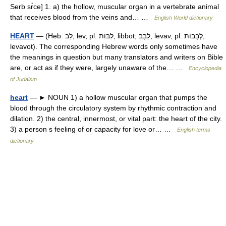
Serb sr̈ce] 1. a) the hollow, muscular organ in a vertebrate animal
that receives blood from the veins and… …
English World dictionary
HEART
— (Heb. לֵב, lev, pl. לִבּוֹת, libbot; לֵבָב, levav, pl. לְבָבוֹת,
levavot). The corresponding Hebrew words only sometimes have
the meanings in question but many translators and writers on Bible
are, or act as if they were, largely unaware of the… …
Encyclopedia
of Judaism
heart
— ► NOUN 1) a hollow muscular organ that pumps the
blood through the circulatory system by rhythmic contraction and
dilation. 2) the central, innermost, or vital part: the heart of the city.
3) a person s feeling of or capacity for love or… …
English terms
dictionary