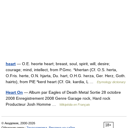
heart
— O.E. heorte heart; breast, soul, spirit, will, desire;
courage; mind, intellect, from P.Gmc. *khertan (Cf. O.S. herta,
O.Fris. herte, O.N. hjarta, Du. hart, O.H.G. herza, Ger. Herz, Goth.
hairto), from PIE *kerd heart (Cf. Gk. kardia, L …
Etymology dictionary
Heart On
— Album par Eagles of Death Metal Sortie 28 octobre
2008 Enregistrement 2008 Genre Garage rock, Hard rock
Producteur Josh Homme …
Wikipédia en Français
© Академик, 2000-2026
18+
Обратная связь:
Техподдержка
,
Реклама на сайте