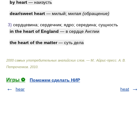
by heart
— наизусть
dear/sweet heart
— милый; милая
(обращение)
3)
сердцевина; сердечник; ядро; середина; сущность
in the heart of England
— в сердце Англии
the heart of the matter
— суть дела
2000 самых употребительных английских слов. — М.: Айрис-пресс
.
А. В.
Петроченков
.
2010
.
Игры ⚽
Поможем сделать НИР
hear
heat