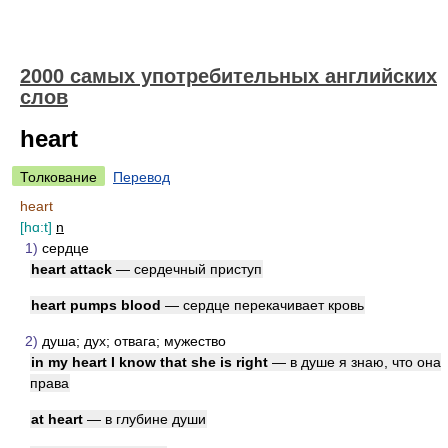
2000 самых употребительных английских
слов
heart
Толкование
Перевод
heart
[hɑ:t]
n
1)
сердце
heart attack
— сердечный приступ
heart pumps blood
— сердце перекачивает кровь
2)
душа; дух; отвага; мужество
in my heart I know that she is right
— в душе я знаю, что она
права
at heart
— в глубине души